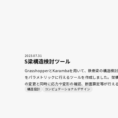
審査に至る業務プロセスの効率化を支援します。
2023
.
07
.
31
S梁構造検討ツール
GrasshopperとKarambaを用いて、鉄骨梁の構造検
をパラメトリックに行えるツールを作成しました。架
の変更と同時に応力や変形の確認、断面算定等が行え
構造設計
コンピュテーショナルデザイン
ようになり、単純作業の時間を削減しました。