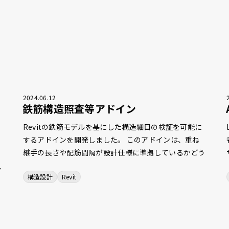
2024
.
06
.
12
鉄筋構造照査等アドイン
Revitの鉄筋モデルを基にした構造細目の検証を可能に
するアドインを開発しました。 このアドインは、重ね
継手の長さや配筋間隔が設計仕様に準拠しているかどう
かを、鉄筋モデルの幾何学的な配置とパラメーターを分
具
構造設計
Revit
析することで検出します。また、鉄筋の種類を分類す
か
る機能も備えており、配筋施工図の検証作業を効率化し
生
ます。さらに、配筋施工図の自動生成 機能やDWGファ
の
イルからの鉄筋自動配置機能、カプラーの自動配置機能
ら
なども開発しています。