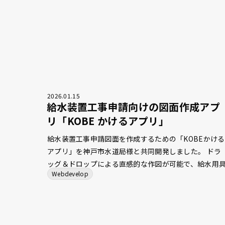
2026
.
01
.
15
給水装置工事申請向けの図面作成アプ
リ「KOBE かけるアプリ」
給水装置工事申請図面を作成するための「KOBEかける
アプリ」を神戸市水道局様と共同開発しました。 ドラ
ッグ＆ドロップによる直感的な作図が可能で、給水用
Webdevelop
の記号や配管線をルールに沿って配置します。 平面図
らヘッダー詳細図、使用材料一覧表、水量計算を自動
成する機能を備えており、記載漏れの防止と確認作業
負担軽減に寄与します。 これらの機能により、作図か