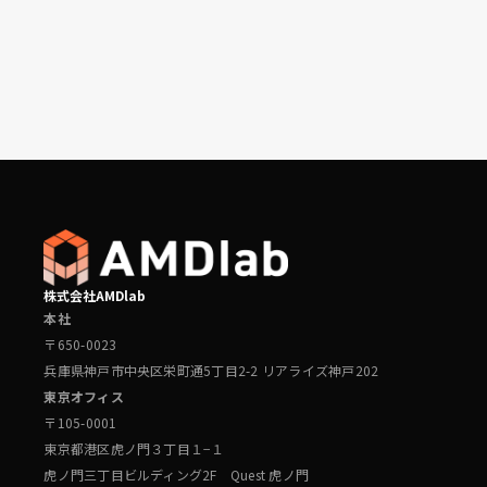
することで、代替入力された部材を木質部材に置換し
配置するオプションも備わっています。
株式会社AMDlab
本社
〒650-0023
兵庫県神戸市中央区栄町通5丁目2-2 リアライズ神戸202
東京オフィス
〒105-0001
東京都港区虎ノ門３丁目１−１
虎ノ門三丁目ビルディング2F Quest 虎ノ門