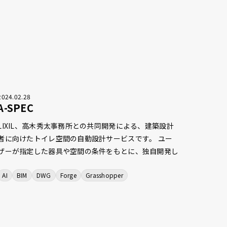
2024
.
02
.
28
A-SPEC
LIXIL、高木秀太事務所との共同開発による、建築設計
者に向けたトイレ空間の自動設計サービスです。 ユー
ザーが指定した器具や空間の条件をもとに、独自開発し
たAIプログラムが複数のレイアウトプランを提案しま
AI
BIM
DWG
Forge
Grasshopper
す。また、Autodesk Platform Services（旧Autodesk
Forge）を利用したWeb上での3Dビューワーや、
Rhinoceros・Grasshopperへのファイルエクスポート
機能などで従来の設計ソフトウェアとの連携も可能とな
っており、トイレの設計にまつわる設計者の想いをサポ