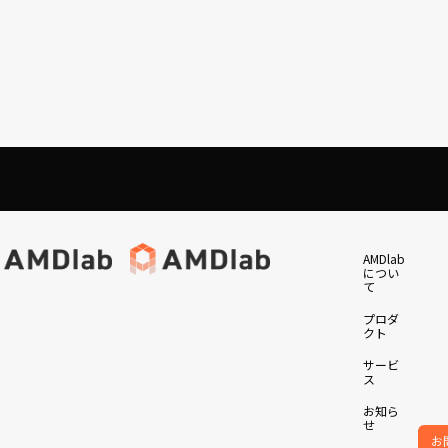
ィア
採用情報
サービス
og
新卒採用
お知らせ
中途採用
会社概要
AMDlabについて
AMDlabについて
AMDlabについて
AMDlab
業務委託・アルバイト
エントリーフォーム
につい
ook
資料ダウンロード
て
ram
プロダクト
プロダクト
プロダクト
お問い合わせ
プロダ
サービス
サービス
サービス
クト
お知らせ
お知らせ
お知らせ
サービ
お問い合わせ
お問い合わせ
お問い合わせ
ス
会社概要
会社概要
会社概要
お知ら
メディア
メディア
メディア
せ
お