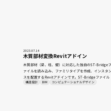
2023
.
07
.
14
木質部材変換Revitアドイン
木質部材（梁、柱、壁）に対応した独自のST-Bridge
ァイルを読み込み、ファミリタイプを作成、インスタ
スを配置するRevitアドインです。ST-Bridgeファイル
構造設計
BIM
コンピュテーショナルデザイン
に記載された木質壁の層構成についても、壁の複層構
としてRevitモデルに反映することができます。 また、
木質部材対応ST-Bridgeファイルを運用する以前は、S
柱やRC梁を用いて木質部材を代替入力していました。
このため、置換ルールが記載されたCSVファイルを指