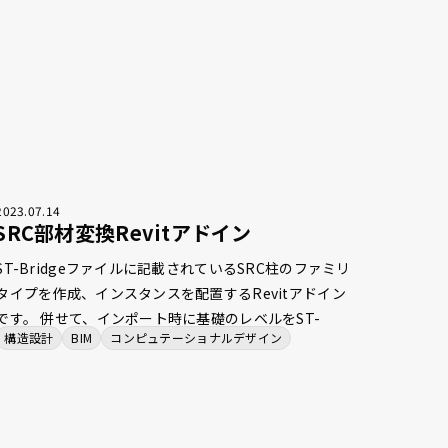
ートするWebプロダクトです。
2023
.
07
.
14
SRC部材変換Revitアドイン
ST-Bridgeファイルに記載されているSRC柱のファミリ
タイプを作成、インスタンスを配置するRevitアドイン
です。 併せて、インポート時に基礎のレベルをST-
構造設計
BIM
コンピュテーショナルデザイン
Bridgeファイルに記載されている正しい位置に修正す
る機能も搭載しました。Revitにおける基礎インスタン
スは、自身に重なる柱の最下部に自動的に移動する仕様
があり、既存のST-Bridgeファイルをインポートするア
ドインでは基礎の位置がST-Bridgeファイルと整合しな