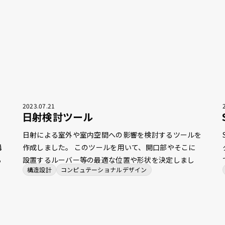
2023
.
07
.
21
日射検討ツール
討
日射による室外や室内空間への影響を検討するツールを
構
作成しました。 このツールを用いて、開口部やそこに
る
設置するルーバー等の最適な位置や形状を決定しまし
構造設計
コンピュテーショナルデザイン
た。これまでは、解析を行うにも時間がかかっていたた
め、定量的な評価をすぐに得ることが難しい状況でした
が、このツールによって、意匠的な見え方をはじめとし
た各種指標を検討しながら、環境的な性能を同時に確認
できるようになったため、より早く合理的な設計を行え