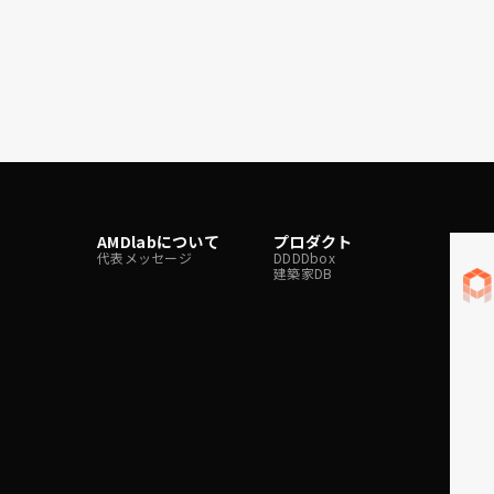
て
ができます。特に大規模建物の場合は、構造解析モデル
を２つの解析ソフトで作成するのは現実的ではなく、
SNAPコンバータによってソフト間を円滑に繋ぐこと
で、モデル作成のコストを大幅に削減しています。 ま
た、汎用中間形式ファイルを介することなくネイティブ
データを直接変換するため、仕様の変更や機能の追加に
柔軟に対応することができます。
AMDlabについて
プロダクト
メデ
代表メッセージ
DDDDbox
Techbl
建築家DB
note
x
Faceb
Instag