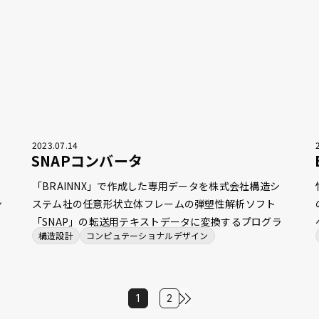
るようになりました。
2023
.
07
.
14
SNAPコンバータ
フ
「BRAINNX」で作成した専用データを株式会社構造シ
ン
ステム社の任意形状立体フレームの弾塑性解析ソフト
「SNAP」の転送用テキストデータに変換するプログラ
構造設計
コンピュテーショナルデザイン
造
ムです。 もともとは、竹中工務店社内で開発されてい
たプログラムでしたが、機能拡充やバージョンアップ等
への対応のため、弊社で開発・保守を行っています。
「BRAINNX」と「SNAP」間の計算モデルや剛性計算等
1
2
定
の考え方の違いを最小限に抑え、計算結果の利用や比較