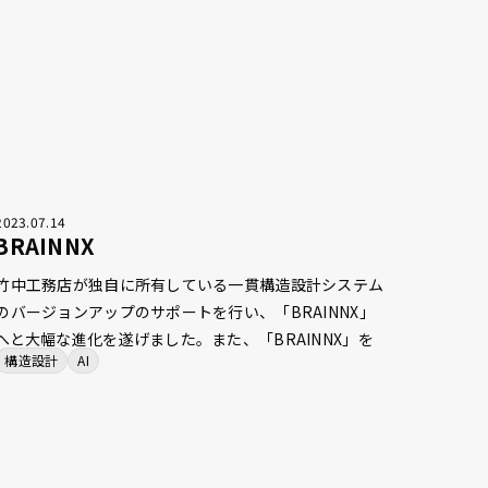
い場合があります。手動でモデルを修正することなく、
1クリックでST-Bridgeファイルと整合したRevitモデル
を生成することができる仕様を実現しました。
2023
.
07
.
14
BRAINNX
竹中工務店が独自に所有している一貫構造設計システム
のバージョンアップのサポートを行い、「BRAINNX」
へと大幅な進化を遂げました。また、「BRAINNX」を
構造設計
AI
中心とした多くのソフト間の連携強化や、ワークフロー
にAIを取り入れたいくつかの機能開発にも関わり、作業
を効率化し、単純作業を削減しました。「BRAINNX」
の刷新やその周辺機能の開発支援を通じて、新しい構造
設計体験を実現しました。