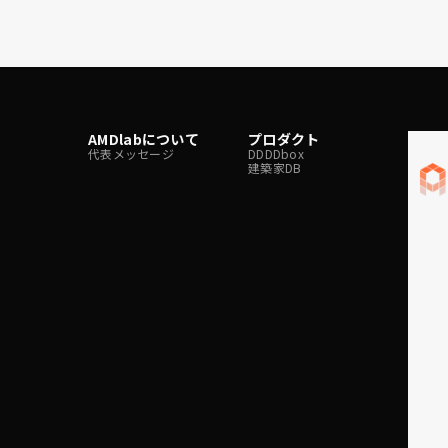
AMDlabについて
プロダクト
メデ
代表メッセージ
DDDDbox
Techbl
建築家DB
note
x
Faceb
Instag