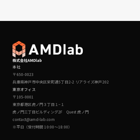
株式会社AMDlab
本社
〒650-0023
兵庫県神戸市中央区栄町通5丁目2-2 リアライズ神戸202
東京オフィス
〒105-0001
東京都港区虎ノ門３丁目１−１
虎ノ門三丁目ビルディング2F Quest 虎ノ門
contact@amd-lab.com
※平日（受付時間 10:00～18:00）