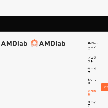
ィア
採用情報
サービス
og
新卒採用
お知らせ
中途採用
会社概要
AMDlabについて
AMDlabについて
AMDlabについて
AMDlab
業務委託・アルバイト
エントリーフォーム
につい
ook
資料ダウンロード
て
ram
プロダクト
プロダクト
プロダクト
お問い合わせ
プロダ
サービス
サービス
サービス
クト
お知らせ
お知らせ
お知らせ
サービ
お問い合わせ
お問い合わせ
お問い合わせ
ス
会社概要
会社概要
会社概要
お知ら
メディア
メディア
メディア
せ
お
採用情報
採用情報
採用情報
会社概
要
資料ダウンロード
資料ダウンロード
資料ダウンロード
メディ
ア