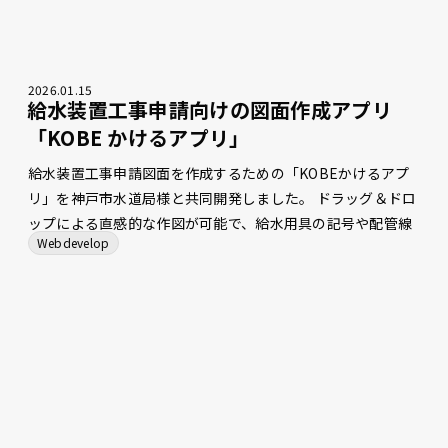
2026
.
01
.
15
給水装置工事申請向けの図面作成アプリ
「KOBE かけるアプリ」
給水装置工事申請図面を作成するための「KOBEかけるアプ
リ」を神戸市水道局様と共同開発しました。 ドラッグ＆ドロ
ップによる直感的な作図が可能で、給水用具の記号や配管線
Webdevelop
をルールに沿って配置します。 平面図からヘッダー詳細図、
使用材料一覧表、水量計算を自動生成する機能を備えてお
り、記載漏れの防止と確認作業の負担軽減に寄与します。 こ
れらの機能により、作図から審査に至る業務プロセスの効率
化を支援します。