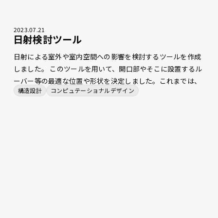
2023
.
07
.
21
日射検討ツール
日射による室外や室内空間への影響を検討するツールを作成
しました。 このツールを用いて、開口部やそこに設置するル
ーバー等の最適な位置や形状を決定しました。これまでは、
構造設計
コンピュテーショナルデザイン
解析を行うにも時間がかかっていたため、定量的な評価をす
ぐに得ることが難しい状況でしたが、このツールによって、
意匠的な見え方をはじめとした各種指標を検討しながら、環
境的な性能を同時に確認できるようになったため、より早く
合理的な設計を行えるようになりました。