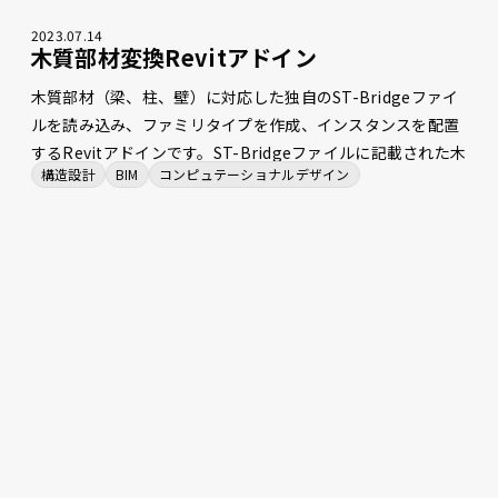
2023
.
07
.
14
木質部材変換Revitアドイン
木質部材（梁、柱、壁）に対応した独自のST-Bridgeファイ
ルを読み込み、ファミリタイプを作成、インスタンスを配置
するRevitアドインです。ST-Bridgeファイルに記載された木
構造設計
BIM
コンピュテーショナルデザイン
質壁の層構成についても、壁の複層構造としてRevitモデルに
反映することができます。 また、木質部材対応ST-Bridgeフ
ァイルを運用する以前は、S柱やRC梁を用いて木質部材を代
替入力していました。このため、置換ルールが記載された
CSVファイルを指定することで、代替入力された部材を木質
部材に置換して配置するオプションも備わっています。