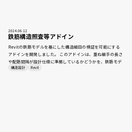
2024
.
06
.
12
鉄筋構造照査等アドイン
Revitの鉄筋モデルを基にした構造細目の検証を可能にする
アドインを開発しました。 このアドインは、重ね継手の長さ
や配筋間隔が設計仕様に準拠しているかどうかを、鉄筋モデ
構造設計
Revit
ルの幾何学的な配置とパラメーターを分析することで検出し
ます。また、鉄筋の種類を分類す る機能も備えており、配筋
施工図の検証作業を効率化します。さらに、配筋施工図の自
動生成 機能やDWGファイルからの鉄筋自動配置機能、カプ
ラーの自動配置機能なども開発しています。