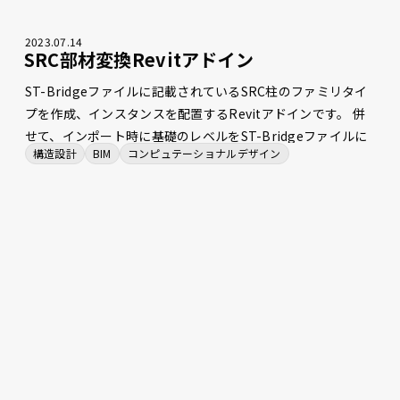
2023
.
07
.
14
SRC部材変換Revitアドイン
ST-Bridgeファイルに記載されているSRC柱のファミリタイ
プを作成、インスタンスを配置するRevitアドインです。 併
せて、インポート時に基礎のレベルをST-Bridgeファイルに
構造設計
BIM
コンピュテーショナルデザイン
記載されている正しい位置に修正する機能も搭載しました。
Revitにおける基礎インスタンスは、自身に重なる柱の最下
部に自動的に移動する仕様があり、既存のST-Bridgeファイ
ルをインポートするアドインでは基礎の位置がST-Bridgeフ
ァイルと整合しない場合があります。手動でモデルを修正す
ることなく、1クリックでST-Bridgeファイルと整合した
Revitモデルを生成することができる仕様を実現しました。