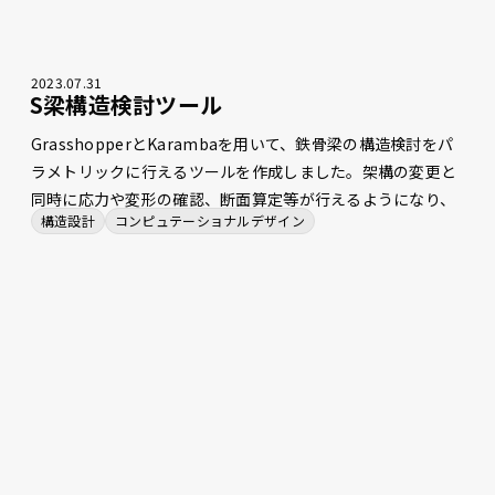
2023
.
07
.
31
S梁構造検討ツール
GrasshopperとKarambaを用いて、鉄骨梁の構造検討をパ
ラメトリックに行えるツールを作成しました。架構の変更と
同時に応力や変形の確認、断面算定等が行えるようになり、
構造設計
コンピュテーショナルデザイン
単純作業の時間を削減しました。