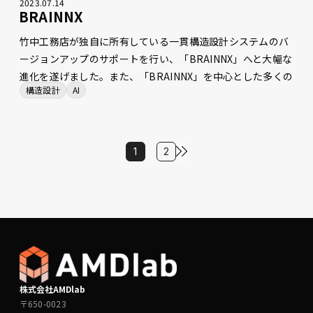
2023
.
07
.
14
BRAINNX
竹中工務店が独自に所有している一貫構造設計システムのバ
ージョンアップのサポートを行い、「BRAINNX」へと大幅な
進化を遂げました。また、「BRAINNX」を中心とした多くの
構造設計
AI
ソフト間の連携強化や、ワークフローにAIを取り入れたいく
つかの機能開発にも関わり、作業を効率化し、単純作業を削
減しました。「BRAINNX」の刷新やその周辺機能の開発支援
を通じて、新しい構造設計体験を実現しました。
1
2
株式会社AMDlab
〒650-0023