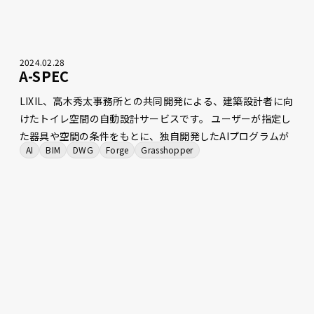
2024
.
02
.
28
A-SPEC
LIXIL、高木秀太事務所との共同開発による、建築設計者に向
けたトイレ空間の自動設計サービスです。 ユーザーが指定し
た器具や空間の条件をもとに、独自開発したAIプログラムが
AI
BIM
DWG
Forge
Grasshopper
複数のレイアウトプランを提案します。また、Autodesk
Platform Services（旧Autodesk Forge）を利用したWeb上
での3Dビューワーや、Rhinoceros・Grasshopperへのファ
イルエクスポート機能などで従来の設計ソフトウェアとの連
携も可能となっており、トイレの設計にまつわる設計者の想
いをサポートするWebプロダクトです。