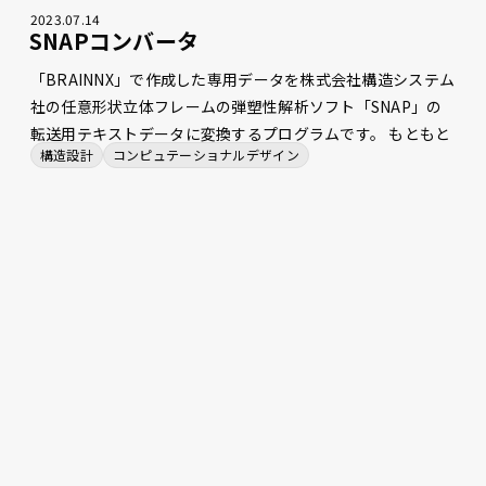
2023
.
07
.
14
SNAPコンバータ
「BRAINNX」で作成した専用データを株式会社構造システム
社の任意形状立体フレームの弾塑性解析ソフト「SNAP」の
転送用テキストデータに変換するプログラムです。 もともと
構造設計
コンピュテーショナルデザイン
は、竹中工務店社内で開発されていたプログラムでしたが、
機能拡充やバージョンアップ等への対応のため、弊社で開
発・保守を行っています。 「BRAINNX」と「SNAP」間の計
算モデルや剛性計算等の考え方の違いを最小限に抑え、計算
結果の利用や比較ができます。特に大規模建物の場合は、構
造解析モデルを２つの解析ソフトで作成するのは現実的では
なく、SNAPコンバータによってソフト間を円滑に繋ぐこと
で、モデル作成のコストを大幅に削減しています。 また、汎
用中間形式ファイルを介することなくネイティブデータを直
接変換するため、仕様の変更や機能の追加に柔軟に対応する
ことができます。