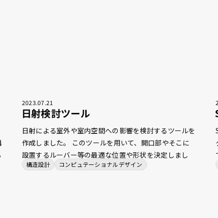
2023
.
07
.
21
日射検討ツール
討
日射による室外や室内空間への影響を検討するツールを
構
作成しました。 このツールを用いて、開口部やそこに
る
設置するルーバー等の最適な位置や形状を決定しまし
構造設計
コンピュテーショナルデザイン
た。これまでは、解析を行うにも時間がかかっていたた
め、定量的な評価をすぐに得ることが難しい状況でした
が、このツールによって、意匠的な見え方をはじめとし
た各種指標を検討しながら、環境的な性能を同時に確認
できるようになったため、より早く合理的な設計を行え