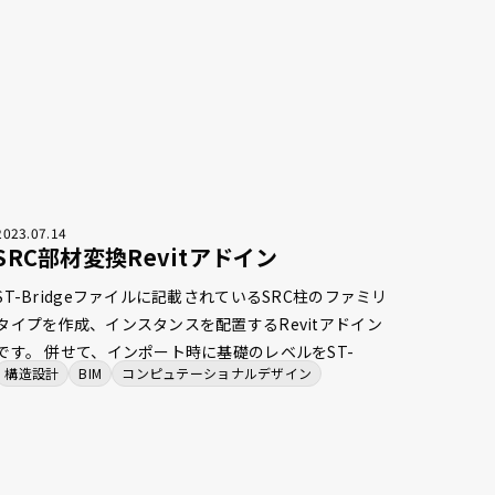
ートするWebプロダクトです。
2023
.
07
.
14
SRC部材変換Revitアドイン
ST-Bridgeファイルに記載されているSRC柱のファミリ
タイプを作成、インスタンスを配置するRevitアドイン
です。 併せて、インポート時に基礎のレベルをST-
構造設計
BIM
コンピュテーショナルデザイン
Bridgeファイルに記載されている正しい位置に修正す
る機能も搭載しました。Revitにおける基礎インスタン
スは、自身に重なる柱の最下部に自動的に移動する仕様
があり、既存のST-Bridgeファイルをインポートするア
ドインでは基礎の位置がST-Bridgeファイルと整合しな