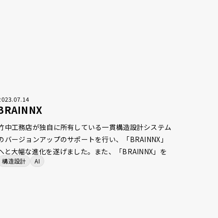
い場合があります。手動でモデルを修正することなく、
1クリックでST-Bridgeファイルと整合したRevitモデル
を生成することができる仕様を実現しました。
2023
.
07
.
14
BRAINNX
竹中工務店が独自に所有している一貫構造設計システム
のバージョンアップのサポートを行い、「BRAINNX」
へと大幅な進化を遂げました。また、「BRAINNX」を
構造設計
AI
中心とした多くのソフト間の連携強化や、ワークフロー
にAIを取り入れたいくつかの機能開発にも関わり、作業
を効率化し、単純作業を削減しました。「BRAINNX」
の刷新やその周辺機能の開発支援を通じて、新しい構造
設計体験を実現しました。