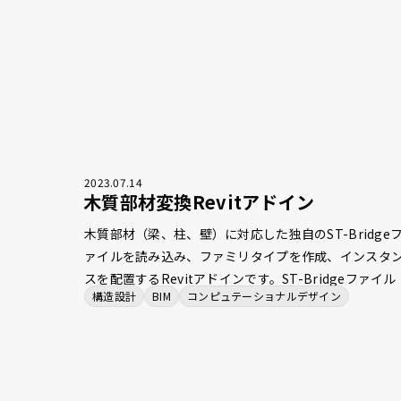
2023
.
07
.
14
木質部材変換Revitアドイン
木質部材（梁、柱、壁）に対応した独自のST-Bridge
ァイルを読み込み、ファミリタイプを作成、インスタ
スを配置するRevitアドインです。ST-Bridgeファイル
構造設計
BIM
コンピュテーショナルデザイン
に記載された木質壁の層構成についても、壁の複層構
としてRevitモデルに反映することができます。 また、
木質部材対応ST-Bridgeファイルを運用する以前は、S
柱やRC梁を用いて木質部材を代替入力していました。
このため、置換ルールが記載されたCSVファイルを指