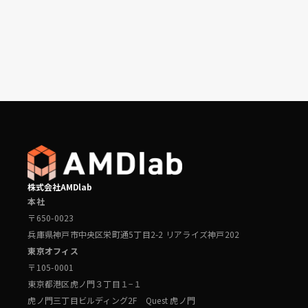
することで、代替入力された部材を木質部材に置換し
配置するオプションも備わっています。
株式会社AMDlab
本社
〒650-0023
兵庫県神戸市中央区栄町通5丁目2-2 リアライズ神戸202
東京オフィス
〒105-0001
東京都港区虎ノ門３丁目１−１
虎ノ門三丁目ビルディング2F Quest 虎ノ門