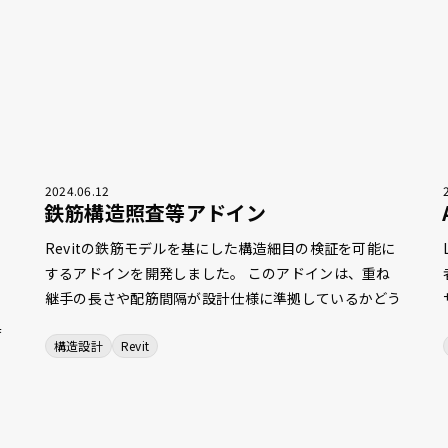
2024
.
06
.
12
鉄筋構造照査等アドイン
Revitの鉄筋モデルを基にした構造細目の検証を可能に
するアドインを開発しました。 このアドインは、重ね
継手の長さや配筋間隔が設計仕様に準拠しているかどう
かを、鉄筋モデルの幾何学的な配置とパラメーターを分
具
構造設計
Revit
析することで検出します。また、鉄筋の種類を分類す
か
る機能も備えており、配筋施工図の検証作業を効率化し
生
ます。さらに、配筋施工図の自動生成 機能やDWGファ
の
イルからの鉄筋自動配置機能、カプラーの自動配置機能
ら
なども開発しています。