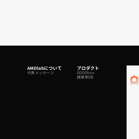
て
ができます。特に大規模建物の場合は、構造解析モデル
を２つの解析ソフトで作成するのは現実的ではなく、
SNAPコンバータによってソフト間を円滑に繋ぐこと
で、モデル作成のコストを大幅に削減しています。 ま
た、汎用中間形式ファイルを介することなくネイティブ
データを直接変換するため、仕様の変更や機能の追加に
柔軟に対応することができます。
AMDlabについて
プロダクト
メデ
代表メッセージ
DDDDbox
Techbl
建築家DB
note
x
Faceb
Instag