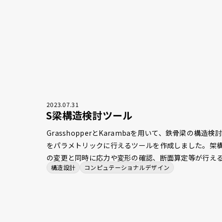
審査に至る業務プロセスの効率化を支援します。
2023
.
07
.
31
S梁構造検討ツール
GrasshopperとKarambaを用いて、鉄骨梁の構造検
をパラメトリックに行えるツールを作成しました。架
の変更と同時に応力や変形の確認、断面算定等が行え
構造設計
コンピュテーショナルデザイン
ようになり、単純作業の時間を削減しました。