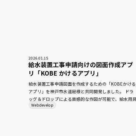
2026
.
01
.
15
給水装置工事申請向けの図面作成アプ
リ「KOBE かけるアプリ」
給水装置工事申請図面を作成するための「KOBEかける
アプリ」を神戸市水道局様と共同開発しました。 ドラ
ッグ＆ドロップによる直感的な作図が可能で、給水用
Webdevelop
の記号や配管線をルールに沿って配置します。 平面図
らヘッダー詳細図、使用材料一覧表、水量計算を自動
成する機能を備えており、記載漏れの防止と確認作業
負担軽減に寄与します。 これらの機能により、作図か