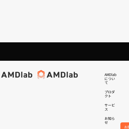
ィア
採用情報
サービス
og
新卒採用
お知らせ
中途採用
会社概要
AMDlabについて
AMDlabについて
AMDlabについて
AMDlab
業務委託・アルバイト
エントリーフォーム
につい
ook
資料ダウンロード
て
ram
プロダクト
プロダクト
プロダクト
お問い合わせ
プロダ
サービス
サービス
サービス
クト
お知らせ
お知らせ
お知らせ
サービ
お問い合わせ
お問い合わせ
お問い合わせ
ス
会社概要
会社概要
会社概要
お知ら
メディア
メディア
メディア
せ
お