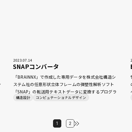
るようになりました。
2023
.
07
.
14
SNAPコンバータ
フ
「BRAINNX」で作成した専用データを株式会社構造シ
ン
ステム社の任意形状立体フレームの弾塑性解析ソフト
「SNAP」の転送用テキストデータに変換するプログラ
構造設計
コンピュテーショナルデザイン
造
ムです。 もともとは、竹中工務店社内で開発されてい
たプログラムでしたが、機能拡充やバージョンアップ等
への対応のため、弊社で開発・保守を行っています。
「BRAINNX」と「SNAP」間の計算モデルや剛性計算等
1
2
定
の考え方の違いを最小限に抑え、計算結果の利用や比較