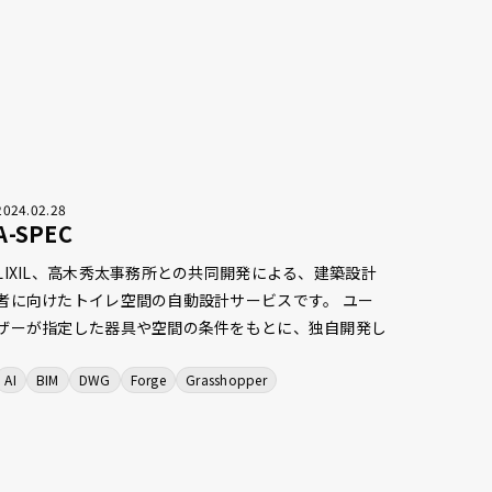
2024
.
02
.
28
A-SPEC
LIXIL、高木秀太事務所との共同開発による、建築設計
者に向けたトイレ空間の自動設計サービスです。 ユー
ザーが指定した器具や空間の条件をもとに、独自開発し
たAIプログラムが複数のレイアウトプランを提案しま
AI
BIM
DWG
Forge
Grasshopper
す。また、Autodesk Platform Services（旧Autodesk
Forge）を利用したWeb上での3Dビューワーや、
Rhinoceros・Grasshopperへのファイルエクスポート
機能などで従来の設計ソフトウェアとの連携も可能とな
っており、トイレの設計にまつわる設計者の想いをサポ