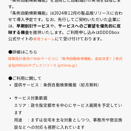
「条例自動検索機能」を活用した自動設計の実現を目指しま
す。
「条例自動検索機能」は2024年12月の製品版リリースに合わ
せて導入予定です。なお、先行してご契約いただいた企業に
は、
早期割引サービス
や、
サービスへのご要望を優先的に反
映する機会
を提供いたします。ご利用申し込みはDDDDbox
公式サイトの
にて受け付けております。
専用フォーム
●詳細はこちら
建築設計者向けWebサービスに「条例自動検索機能」追加決定！ | 株式
会社AMDlabのプレスリリース (prtimes.jp)
●ご利用に関して
提供サービス：条例自動検索機能（初月無料）
サービス対象範囲
エリア：政令指定都市を中心にサービス展開を予定してい
ます
用途 ：まずは住宅を主な対象としつつ、事務所や宿泊施
設などへの対応も視野に入れています